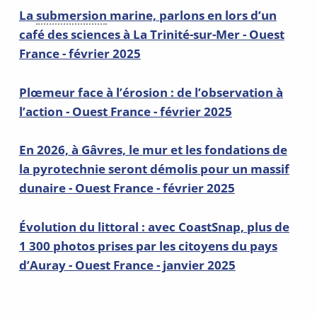
La
submersion
marine, parlons en lors d’un
café des sciences à La Trinité-sur-Mer - Ouest
France - février 2025
Plœmeur face à l’érosion : de l’observation à
l’action -
Ouest France
- février 2025
En 2026, à Gâvres, le mur et les fondations de
la pyrotechnie seront démolis pour un massif
dunaire -
Ouest France
- février 2025
Évolution du littoral : avec CoastSnap, plus de
1 300 photos prises par les citoyens du pays
d’Auray - Ouest France - janvier 2025