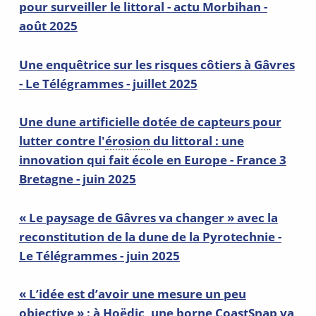
pour surveiller le littoral - actu Morbihan -
août 2025
Une enquêtrice sur les risques côtiers à Gâvres
- Le Télégrammes - juillet 2025
Une dune artificielle dotée de capteurs pour
lutter contre l'
érosion
du littoral : une
innovation qui fait école en Europe - France 3
Bretagne - juin 2025
« Le paysage de Gâvres va changer » avec la
reconstitution de la dune de la Pyrotechnie -
Le Télégrammes - juin 2025
« L’idée est d’avoir une mesure un peu
objective » : à Hoëdic, une borne CoastSnap va