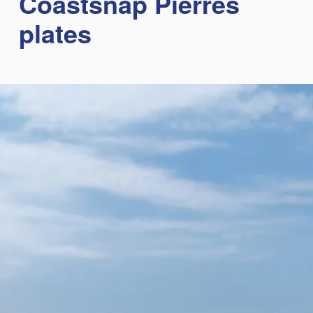
Coastsnap Pierres
plates