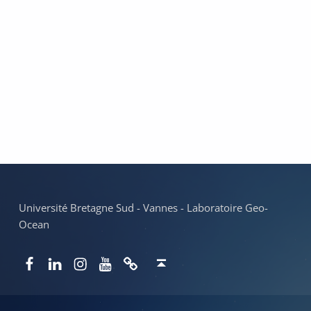
Skip back to main navigation
Université Bretagne Sud - Vannes - Laboratoire Geo-
Ocean
Facebook
LinkedIn
Instagram
YouTube
Newsletter
Back to top ↑