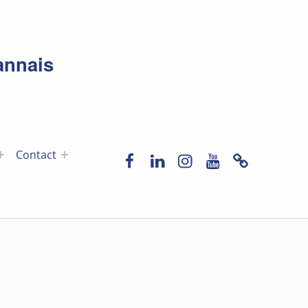
annais
Facebook
LinkedIn
Instagram
YouTube
Newslette
Contact