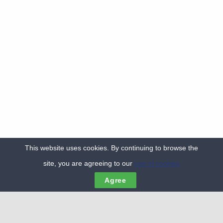
MNT (Modèle numérique de terrain) de la
This website uses cookies. By continuing to browse the
Grande plage de Gâvres, Juillet 2018 :
site, you are agreeing to our
use of cookies
MENU
Agree