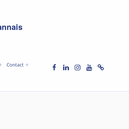
annais
Facebook
LinkedIn
Instagram
YouTube
Newslette
Contact