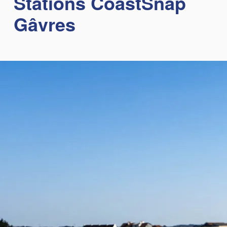
Stations CoastSnap
Gâvres