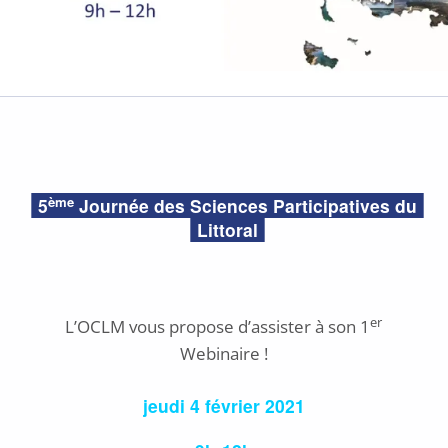
POSTED
ON:
ème
5
Journée des Sciences Participatives du
2
Littoral
5
j
a
n
er
v
L’OCLM vous propose d’assister à son 1
i
Webinaire !
e
r
jeudi 4 février 2021
2
0