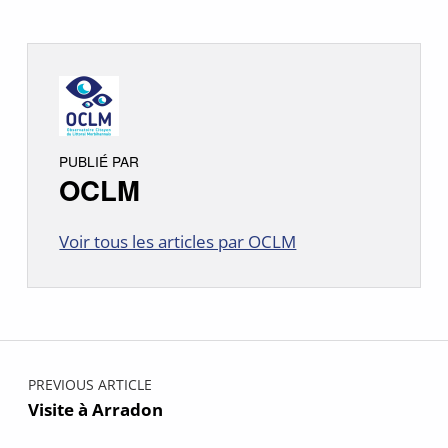
PUBLIÉ PAR
OCLM
Voir tous les articles par OCLM
Skip back to main navigation
Navigation de l’article
PREVIOUS ARTICLE
Visite à Arradon