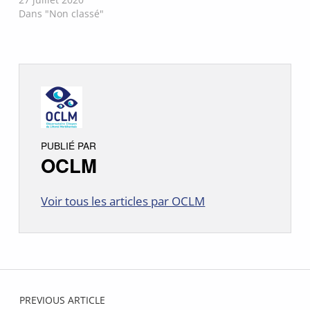
Dans "Non classé"
PUBLIÉ PAR
OCLM
Voir tous les articles par OCLM
Skip back to main navigation
Navigation de l’article
PREVIOUS ARTICLE