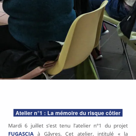
POSTED
ON:
Atelier n°1 : La mémoire du risque côtier
7
j
Mardi 6 juillet s’est tenu l’atelier n°1 du projet
u
FUGASCIA
à Gâvres. Cet atelier, intitulé « la
i