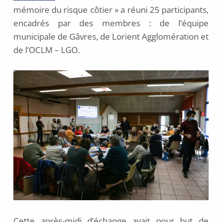
mémoire du risque côtier » a réuni 25 participants,
l
l
encadrés par des membres : de l’équipe
e
municipale de Gâvres, de Lorient Agglomération et
t
de l’OCLM – LGO.
2
0
2
1
Cette après-midi d’échange avait pour but de