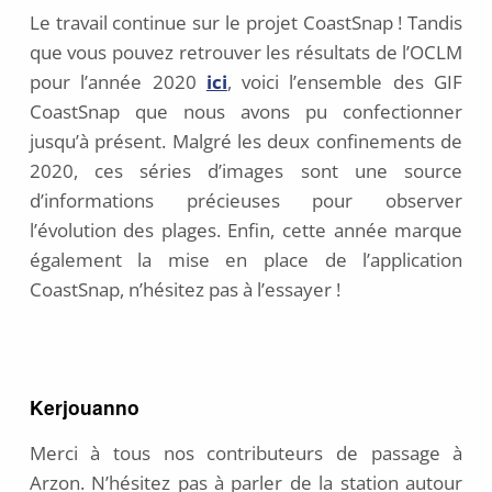
Le travail continue sur le projet CoastSnap ! Tandis
t
o
que vous pouvez retrouver les résultats de l’OCLM
b
pour l’année 2020
ici
, voici l’ensemble des GIF
r
CoastSnap que nous avons pu confectionner
e
jusqu’à présent. Malgré les deux confinements de
2
0
2020, ces séries d’images sont une source
2
d’informations précieuses pour observer
1
l’évolution des plages. Enfin, cette année marque
également la mise en place de l’application
CoastSnap, n’hésitez pas à l’essayer !
Kerjouanno
Merci à tous nos contributeurs de passage à
Arzon. N’hésitez pas à parler de la station autour