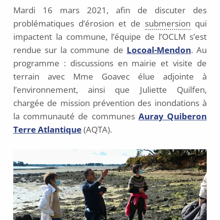
Mardi 16 mars 2021, afin de discuter des
r
s
problématiques d’érosion et de
submersion
qui
2
impactent la commune, l’équipe de l’OCLM s’est
0
rendue sur la commune de
Locoal-Mendon
. Au
2
programme : discussions en mairie et visite de
1
terrain avec Mme Goavec élue adjointe à
l’environnement, ainsi que Juliette Quilfen,
chargée de mission prévention des inondations à
la communauté de communes
Auray Quiberon
Terre Atlantique
(AQTA).