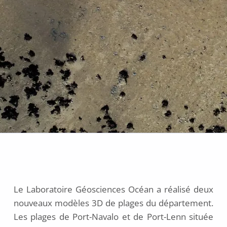
POSTED
ON:
Le Laboratoire Géosciences Océan a réalisé deux
2
nouveaux modèles 3D de plages du département.
9
j
Les plages de Port-Navalo et de Port-Lenn située
a