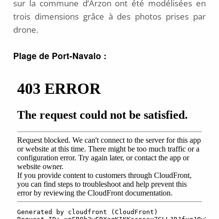
sur la commune d’Arzon ont été modélisées en
n
trois dimensions grâce à des photos prises par
v
drone.
i
e
r
Plage de Port-Navalo :
2
0
1
9