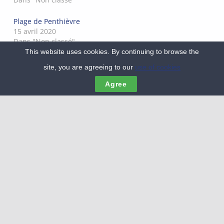
Plage de Penthièvre
15 avril 2020
Dans "Non classé"
This website uses cookies. By continuing to browse the
site, you are agreeing to our
use of cookies
MENU
Agree
PUBLIÉ PAR
OCLM
Voir tous les articles par OCLM
Skip back to main navigation