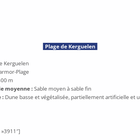
Plage de Kerguelen
e Kerguelen
armor-Plage
00 m
ie moyenne :
Sable moyen à sable fin
 :
Dune basse et végétalisée, partiellement artificielle et 
 »3911″]