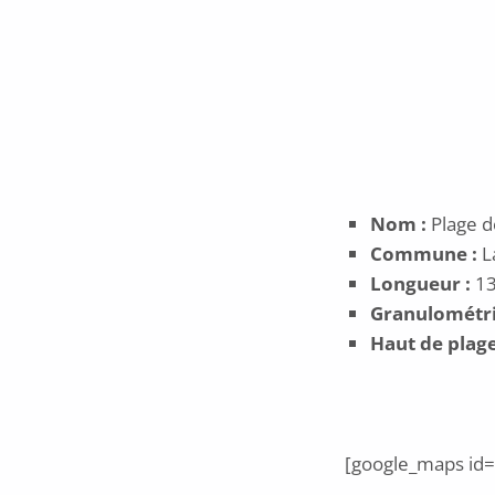
POSTED ON:
1 avril 2020
Nom :
Plage d
Commune :
L
Longueur :
13
Granulométr
Haut de plage
[google_maps id=