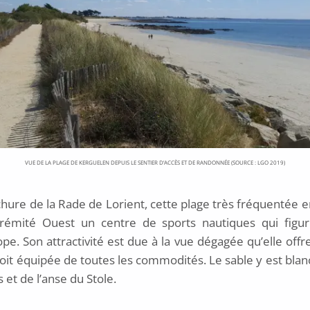
VUE DE LA PLAGE DE KERGUELEN DEPUIS LE SENTIER D’ACCÈS ET DE RANDONNÉE (SOURCE : LGO 2019)
hure de la Rade de Lorient, cette plage très fréquentée e
trémité Ouest un centre de sports nautiques qui figur
pe. Son attractivité est due à la vue dégagée qu’elle offre 
e soit équipée de toutes les commodités. Le sable y est bl
 et de l’anse du Stole.