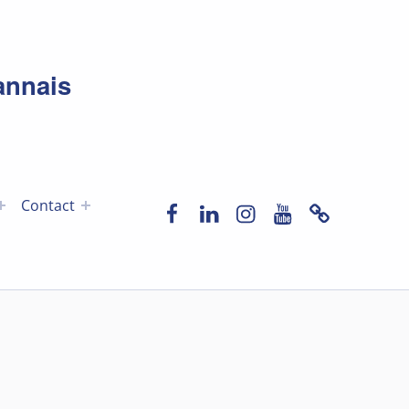
annais
Facebook
LinkedIn
Instagram
YouTube
Newslette
Contact