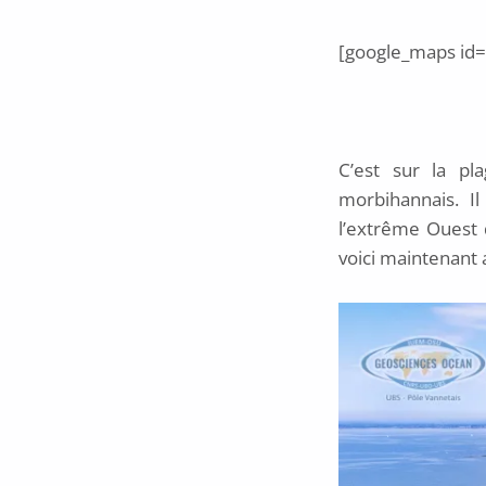
[google_maps id=
C’est sur la pl
morbihannais. I
l’extrême Ouest 
voici maintenant a