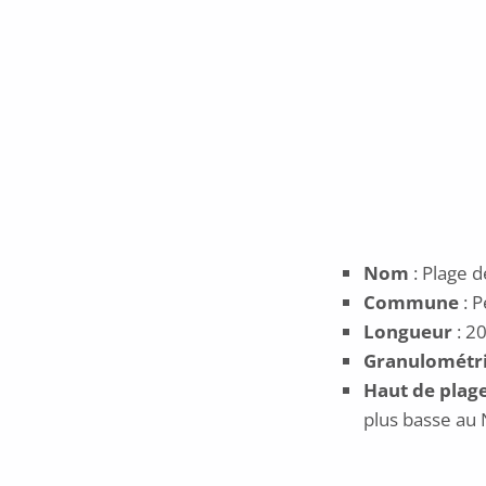
POSTED ON:
29 juin 2020
Nom
: Plage d
Commune
: P
Longueur
: 2
Granulométr
Haut de plag
plus basse au 