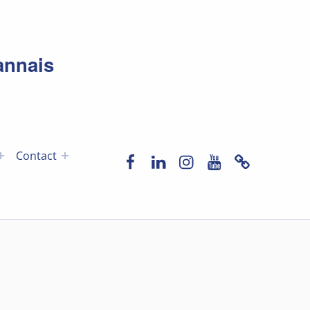
annais
Facebook
LinkedIn
Instagram
YouTube
Newslette
Contact